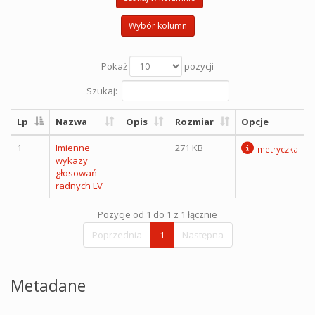
Wybór kolumn
Pokaż
pozycji
Szukaj:
Lp
Nazwa
Opis
Rozmiar
Opcje
1
Imienne
271 KB
metryczka
wykazy
głosowań
radnych LV
Pozycje od 1 do 1 z 1 łącznie
Poprzednia
1
Następna
Metadane