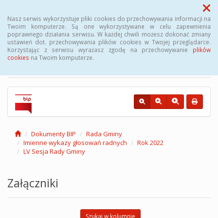
Menu
Nasz serwis wykorzystuje pliki cookies do przechowywania informacji na
Twoim komputerze. Są one wykorzystywane w celu zapewnienia
poprawnego działania serwisu. W każdej chwili możesz dokonać zmiany
Biuletyn Informacji
ustawień dot. przechowywania plików cookies w Twojej przeglądarce.
Korzystając z serwisu wyrażasz zgodę na przechowywanie
plików
Publicznej Gminy Kęsowo
cookies
na Twoim komputerze.
Dokumenty BIP
Rada Gminy
Imienne wykazy głosowań radnych
Rok 2022
LV Sesja Rady Gminy
Załączniki
Szukaj w kolumnie