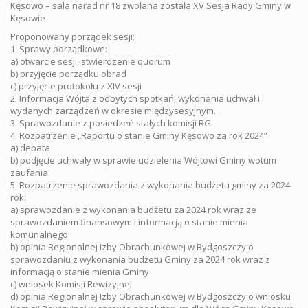
Kęsowo – sala narad nr 18 zwołana została XV Sesja Rady Gminy w
Kęsowie
Proponowany porządek sesji:
1. Sprawy porządkowe:
a) otwarcie sesji, stwierdzenie quorum
b) przyjęcie porządku obrad
c) przyjęcie protokołu z XIV sesji
2. Informacja Wójta z odbytych spotkań, wykonania uchwał i
wydanych zarządzeń w okresie międzysesyjnym.
3. Sprawozdanie z posiedzeń stałych komisji RG.
4. Rozpatrzenie „Raportu o stanie Gminy Kęsowo za rok 2024”
a) debata
b) podjęcie uchwały w sprawie udzielenia Wójtowi Gminy wotum
zaufania
5. Rozpatrzenie sprawozdania z wykonania budżetu gminy za 2024
rok:
a) sprawozdanie z wykonania budżetu za 2024 rok wraz ze
sprawozdaniem finansowym i informacją o stanie mienia
komunalnego
b) opinia Regionalnej Izby Obrachunkowej w Bydgoszczy o
sprawozdaniu z wykonania budżetu Gminy za 2024 rok wraz z
informacją o stanie mienia Gminy
c) wniosek Komisji Rewizyjnej
d) opinia Regionalnej Izby Obrachunkowej w Bydgoszczy o wniosku