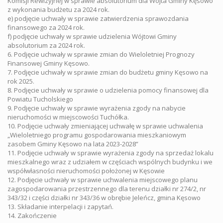
Komisji Rewizyjnej w sprawie absolutorium dla Wójta Gminy Kęsowo
z wykonania budżetu za 2024 rok.
e) podjęcie uchwały w sprawie zatwierdzenia sprawozdania
finansowego za 2024 rok.
f) podjęcie uchwały w sprawie udzielenia Wójtowi Gminy
absolutorium za 2024 rok.
6. Podjęcie uchwały w sprawie zmian do Wieloletniej Prognozy
Finansowej Gminy Kęsowo.
7. Podjęcie uchwały w sprawie zmian do budżetu gminy Kęsowo na
rok 2025.
8. Podjęcie uchwały w sprawie o udzielenia pomocy finansowej dla
Powiatu Tucholskiego
9. Podjęcie uchwały w sprawie wyrażenia zgody na nabycie
nieruchomości w miejscowości Tuchółka.
10. Podjęcie uchwały zmieniającej uchwałę w sprawie uchwalenia
„Wieloletniego programu gospodarowania mieszkaniowym
zasobem Gminy Kęsowo na lata 2023-2028”
11. Podjęcie uchwały w sprawie wyrażenia zgody na sprzedaż lokalu
mieszkalnego wraz z udziałem w częściach wspólnych budynku i we
współwłasności nieruchomości położonej w Kęsowie
12. Podjęcie uchwały w sprawie uchwalenia miejscowego planu
zagospodarowania przestrzennego dla terenu działki nr 274/2, nr
343/32 i części działki nr 343/36 w obrębie Jeleńcz, gmina Kęsowo
13. Składanie interpelacji i zapytań.
14. Zakończenie