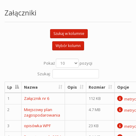
Załączniki
Szukaj w kolumnie
Wybór kolumn
Pokaż
pozycji
Szukaj:
Lp
Nazwa
Opis
Rozmiar
Opcje
1
Załącznik nr 6
112 KB
metryc
2
Miejscowy plan
4.7 MB
metryc
zagospodarowania
3
opisówka WPF
23 KB
metryc