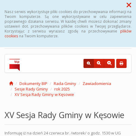
Menu
Nasz serwis wykorzystuje pliki cookies do przechowywania informacji na
Twoim komputerze. Są one wykorzystywane w celu zapewnienia
poprawnego działania serwisu. W każdej chwili możesz dokonać zmiany
Biuletyn Informacji
ustawień dot. przechowywania plików cookies w Twojej przeglądarce.
Korzystając z serwisu wyrażasz zgodę na przechowywanie
plików
Publicznej Gminy Kęsowo
cookies
na Twoim komputerze.
Dokumenty BIP
Rada Gminy
Zawiadomienia
Sesje Rady Gminy
rok 2025
XV Sesja Rady Gminy w Kęsowie
XV Sesja Rady Gminy w Kęsowie
Informuję iż na dzień 24 czerwca br. /wtorek/ o godz. 1530 w UG