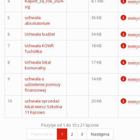
4
Raport_za_rok_2024-
8.1 MB
metryc
sig
5
uchwała
36 KB
metryc
absolutorium
6
Uchwała budżet
34 KB
metryc
7
Uchwała KOWR
18 KB
metryc
Tuchółka
8
Uchwała lokal
17 KB
metryc
komunalny
9
uchwała o
14 KB
metryc
udzielenie pomocy
finansowej
10
uchwała sprzedaż
20 KB
metryc
lokal miesz Szkolna
11 Kęsowo
Pozycje od 1 do 10 z 21 łącznie
Poprzednia
1
2
3
Następna