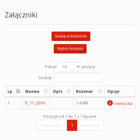
Załączniki
Szukaj w kolumnie
Wybór kolumn
Pokaż
pozycji
Szukaj:
Lp
Nazwa
Opis
Rozmiar
Opcje
1
P_11_2016
1.4 MB
metryczka
Pozycje od 1 do 1 z 1 łącznie
Poprzednia
1
Następna