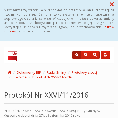
Menu
Nasz serwis wykorzystuje pliki cookies do przechowywania informacji na
Twoim komputerze. Są one wykorzystywane w celu zapewnienia
poprawnego działania serwisu. W każdej chwili możesz dokonać zmiany
Biuletyn Informacji
ustawień dot. przechowywania plików cookies w Twojej przeglądarce.
Korzystając z serwisu wyrażasz zgodę na przechowywanie
plików
Publicznej Gminy Kęsowo
cookies
na Twoim komputerze.
Dokumenty BIP
Rada Gminy
Protokoły z sesji
Rok 2016
Protokół Nr XXVI/11/2016
Protokół Nr XXVI/11/2016
Protokół Nr XXVI/11/2016 z XXVII/11/2016 sesji Rady Gminy w
Kęsowie odbytej dnia 27 października 2016 roku