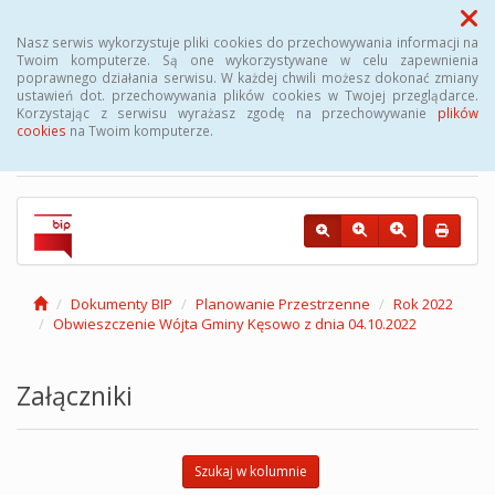
Menu
Nasz serwis wykorzystuje pliki cookies do przechowywania informacji na
Twoim komputerze. Są one wykorzystywane w celu zapewnienia
poprawnego działania serwisu. W każdej chwili możesz dokonać zmiany
Biuletyn Informacji
ustawień dot. przechowywania plików cookies w Twojej przeglądarce.
Korzystając z serwisu wyrażasz zgodę na przechowywanie
plików
Publicznej Gminy Kęsowo
cookies
na Twoim komputerze.
Dokumenty BIP
Planowanie Przestrzenne
Rok 2022
Obwieszczenie Wójta Gminy Kęsowo z dnia 04.10.2022
Załączniki
Szukaj w kolumnie