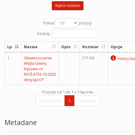
Wybór kolumn
Pokaż
pozycji
Szukaj:
Lp
Nazwa
Opis
Rozmiar
Opcje
1
Obwieszczenie
271 KB
metryczka
Wójta Gminy
Kęsowo nr
RIOŚ.6733.10.2022
decyzja CP
Pozycje od 1 do 1 z 1 łącznie
Poprzednia
1
Następna
Metadane