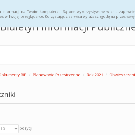
hwały
Zarządzenia
a informacji na Twoim komputerze. Są one wykorzystywane w celu zapewnie
es w Twojej przeglądarce. Korzystając z serwisu wyrażasz zgodę na przechow
Biuletyn Informacji Publicz
Dokumenty BIP
Planowanie Przestrzenne
Rok 2021
Obwieszczeni
zniki
pozycji