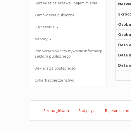
Sprzedaż,dzierżawa i najem mienia
Nazwa
Skróco
Zamówienia publiczne
Osoba,
Ogłoszenia
Osoba,
Nabory
Data w
Ponowne wykorzystywanie informacji
Data u
sektora publicznego
Data o
Deklaracja dostępności
Cyberbezpieczeństwo
Strona główna
Statystyki
Rejestr zmian