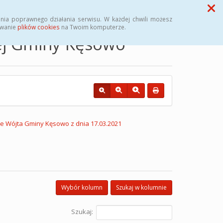
Przycisk wyszukaj duży
Szukaj
nia poprawnego działania serwisu. W każdej chwili możesz
ywanie
plików cookies
na Twoim komputerze.
nej Gminy Kęsowo
e Wójta Gminy Kęsowo z dnia 17.03.2021
Wybór kolumn
Szukaj w kolumnie
Szukaj: