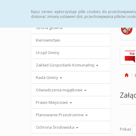
Strona główna
Urząd Gminy
Przetargi
Uc
Nasz serwis wykorzystuje pliki cookies do przechowywani
dokonać zmiany ustawień dot. przechowywania plików cooki
Strona główna
Kierownictwo
Urząd Gminy
Zakład Gospodarki Komunalnej
Rada Gminy
Oświadczenia majątkowe
Załąc
Prawo Miejscowe
Planowanie Przestrzenne
Ochrona Środowiska
Pokaż