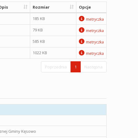
Opis
Rozmiar
Opcje
185 KB
metryczka
79 KB
metryczka
585 KB
metryczka
1022 KB
metryczka
Poprzednia
1
Następna
icznej Gminy Kęsowo