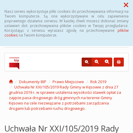
Menu
Nasz serwis wykorzystuje pliki cookies do przechowywania informacji na
Twoim komputerze. Są one wykorzystywane w celu zapewnienia
poprawnego działania serwisu. W każdej chwili możesz dokonać zmiany
Biuletyn Informacji
ustawień dot. przechowywania plików cookies w Twojej przeglądarce.
Korzystając z serwisu wyrażasz zgodę na przechowywanie
plików
Publicznej Gminy Kęsowo
cookies
na Twoim komputerze.
Dokumenty BIP
Prawo Miejscowe
Rok 2019
Uchwała Nr XXI/105/2019 Rady Gminy w Kęsowie z dnia 27
grudnia 2019 r. w sprawie ustalenia wysokości stawek opłat za
zajęcie pasa drogowego dróg gminnych na terenie Gminy
Kęsowo na cele niezwiązane z potrzebami zarządzania
drogami lub potrzebami ruchu drogowego.
Uchwała Nr XXI/105/2019 Rady