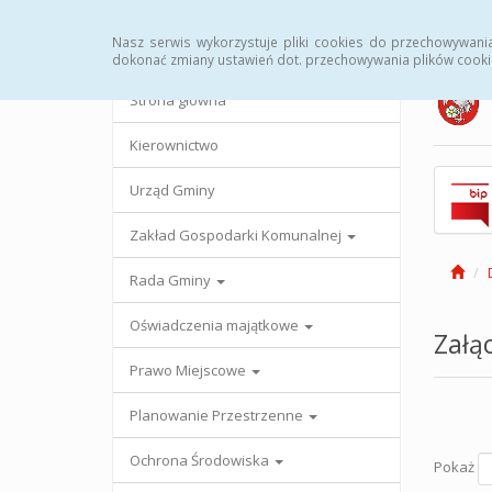
Strona główna
Urząd Gminy
Przetargi
Uc
Nasz serwis wykorzystuje pliki cookies do przechowywani
dokonać zmiany ustawień dot. przechowywania plików cooki
Strona główna
Kierownictwo
Urząd Gminy
Zakład Gospodarki Komunalnej
Rada Gminy
Oświadczenia majątkowe
Załąc
Prawo Miejscowe
Planowanie Przestrzenne
Ochrona Środowiska
Pokaż