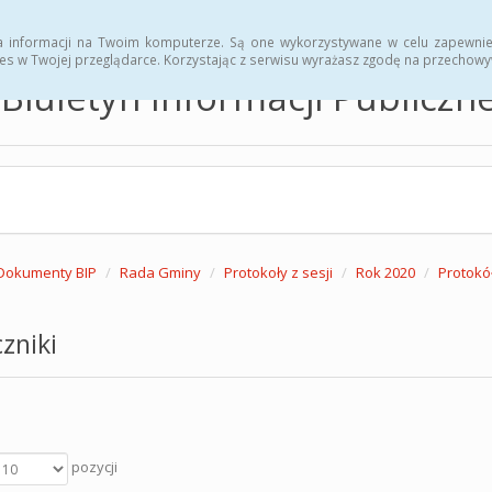
hwały
Zarządzenia
a informacji na Twoim komputerze. Są one wykorzystywane w celu zapewnie
es w Twojej przeglądarce. Korzystając z serwisu wyrażasz zgodę na przechow
Biuletyn Informacji Publicz
Dokumenty BIP
Rada Gminy
Protokoły z sesji
Rok 2020
Protokół
zniki
pozycji