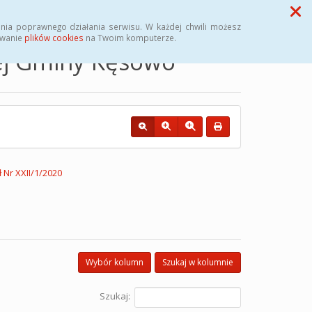
Przycisk wyszukaj duży
Szukaj
nia poprawnego działania serwisu. W każdej chwili możesz
ywanie
plików cookies
na Twoim komputerze.
nej Gminy Kęsowo
 Nr XXII/1/2020
Wybór kolumn
Szukaj w kolumnie
Szukaj: