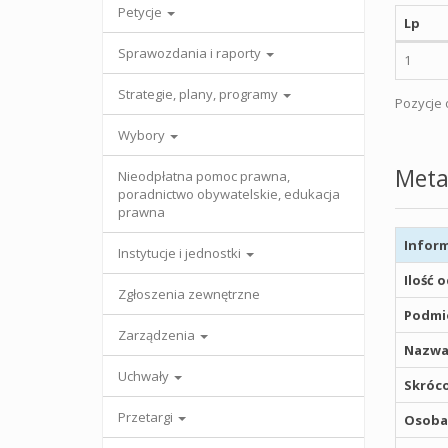
Petycje
Lp
Sprawozdania i raporty
1
Strategie, plany, programy
Pozycje o
Wybory
Meta
Nieodpłatna pomoc prawna,
poradnictwo obywatelskie, edukacja
prawna
Inform
Instytucje i jednostki
Ilość 
Zgłoszenia zewnętrzne
Podmio
Zarządzenia
Nazwa
Uchwały
Skróco
Przetargi
Osoba,