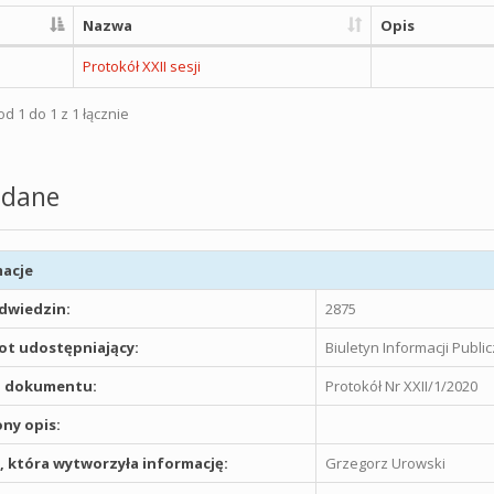
Nazwa
Opis
Protokół XXII sesji
d 1 do 1 z 1 łącznie
dane
acje
odwiedzin:
2875
t udostępniający:
Biuletyn Informacji Publ
 dokumentu:
Protokół Nr XXII/1/2020
ny opis:
 która wytworzyła informację:
Grzegorz Urowski