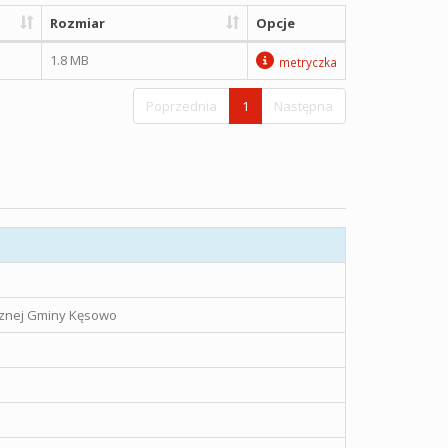
Rozmiar
Opcje
1.8 MB
metryczka
Poprzednia
1
Następna
icznej Gminy Kęsowo