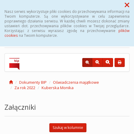
Menu
Nasz serwis wykorzystuje pliki cookies do przechowywania informacji na
Twoim komputerze. Są one wykorzystywane w celu zapewnienia
poprawnego działania serwisu. W każdej chwili możesz dokonać zmiany
Biuletyn Informacji
ustawień dot. przechowywania plików cookies w Twojej przeglądarce.
Korzystając z serwisu wyrażasz zgodę na przechowywanie
plików
Publicznej Gminy Kęsowo
cookies
na Twoim komputerze.
Dokumenty BIP
Oświadczenia majątkowe
Za rok 2022
Kuberska Monika
Załączniki
Szukaj w kolumnie