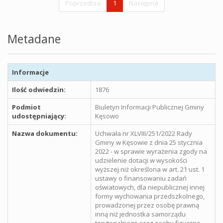
Poprzednia
1
Następna
Metadane
Informacje
Ilość odwiedzin:
1876
Podmiot
Biuletyn Informacji Publicznej Gminy
udostępniający:
Kęsowo
Nazwa dokumentu:
Uchwała nr XLVIII/251/2022 Rady
Gminy w Kęsowie z dnia 25 stycznia
2022 - w sprawie wyrażenia zgody na
udzielenie dotacji w wysokości
wyższej niż określona w art. 21 ust. 1
ustawy o finansowaniu zadań
oświatowych, dla niepublicznej innej
formy wychowania przedszkolnego,
prowadzonej przez osobę prawną
inną niż jednostka samorządu
terytorialnego oraz osoby fizyczne