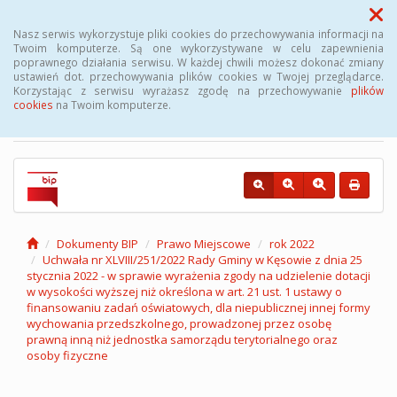
Menu
Nasz serwis wykorzystuje pliki cookies do przechowywania informacji na
Twoim komputerze. Są one wykorzystywane w celu zapewnienia
poprawnego działania serwisu. W każdej chwili możesz dokonać zmiany
Biuletyn Informacji
ustawień dot. przechowywania plików cookies w Twojej przeglądarce.
Korzystając z serwisu wyrażasz zgodę na przechowywanie
plików
Publicznej Gminy Kęsowo
cookies
na Twoim komputerze.
Dokumenty BIP
Prawo Miejscowe
rok 2022
Uchwała nr XLVIII/251/2022 Rady Gminy w Kęsowie z dnia 25
stycznia 2022 - w sprawie wyrażenia zgody na udzielenie dotacji
w wysokości wyższej niż określona w art. 21 ust. 1 ustawy o
finansowaniu zadań oświatowych, dla niepublicznej innej formy
wychowania przedszkolnego, prowadzonej przez osobę
prawną inną niż jednostka samorządu terytorialnego oraz
osoby fizyczne