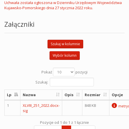
Uchwała została ogłoszona w Dzienniku Urzędowym Województwa
Kujawsko-Pomorskiego dnia 27 stycznia 2022 roku.
Załączniki
Szukaj w kolumnie
Wybór kolumn
Pokaż
pozycji
Szukaj:
Lp
Nazwa
Opis
Rozmiar
Opcje
1
XLVIII_251_2022.docx-
848 KB
metry
sig
Pozycje od 1 do 1 z 1 łącznie