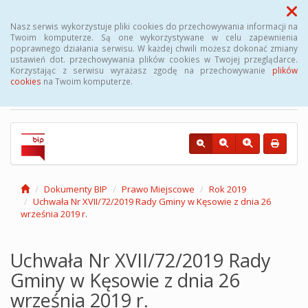
Menu
Nasz serwis wykorzystuje pliki cookies do przechowywania informacji na
Twoim komputerze. Są one wykorzystywane w celu zapewnienia
poprawnego działania serwisu. W każdej chwili możesz dokonać zmiany
Biuletyn Informacji
ustawień dot. przechowywania plików cookies w Twojej przeglądarce.
Korzystając z serwisu wyrażasz zgodę na przechowywanie
plików
Publicznej Gminy Kęsowo
cookies
na Twoim komputerze.
Dokumenty BIP
Prawo Miejscowe
Rok 2019
Uchwała Nr XVII/72/2019 Rady Gminy w Kęsowie z dnia 26
września 2019 r.
Uchwała Nr XVII/72/2019 Rady
Gminy w Kęsowie z dnia 26
września 2019 r.