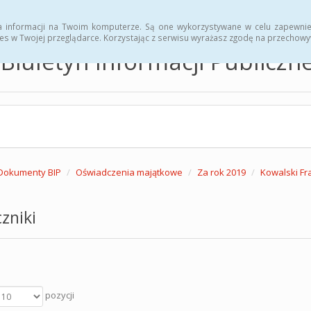
hwały
Zarządzenia
a informacji na Twoim komputerze. Są one wykorzystywane w celu zapewnie
es w Twojej przeglądarce. Korzystając z serwisu wyrażasz zgodę na przechow
Biuletyn Informacji Publicz
Dokumenty BIP
Oświadczenia majątkowe
Za rok 2019
Kowalski Fr
zniki
pozycji