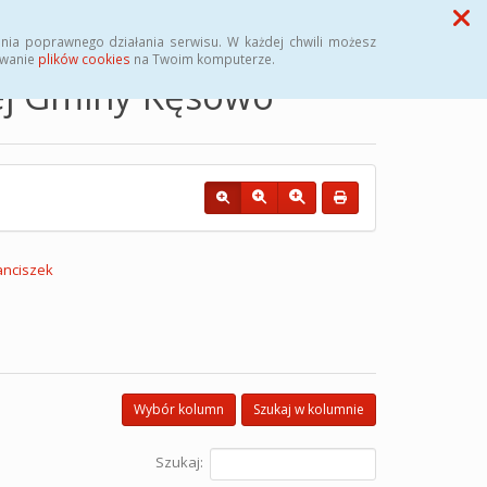
Przycisk wyszukaj duży
Szukaj
nia poprawnego działania serwisu. W każdej chwili możesz
ywanie
plików cookies
na Twoim komputerze.
nej Gminy Kęsowo
anciszek
Wybór kolumn
Szukaj w kolumnie
Szukaj: