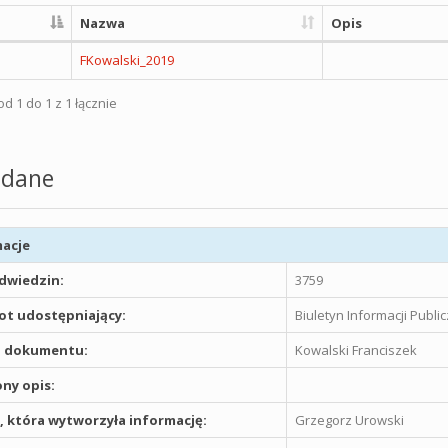
Nazwa
Opis
FKowalski_2019
d 1 do 1 z 1 łącznie
dane
acje
odwiedzin:
3759
t udostępniający:
Biuletyn Informacji Publ
 dokumentu:
Kowalski Franciszek
ny opis:
 która wytworzyła informację:
Grzegorz Urowski