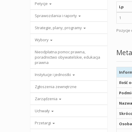
Petycje
Lp
Sprawozdania i raporty
1
Strategie, plany, programy
Pozycje o
Wybory
Meta
Nieodpłatna pomoc prawna,
poradnictwo obywatelskie, edukacja
prawna
Inform
Instytucje i jednostki
Ilość 
Zgłoszenia zewnętrzne
Podmio
Zarządzenia
Nazwa
Uchwały
Skróco
Przetargi
Osoba,