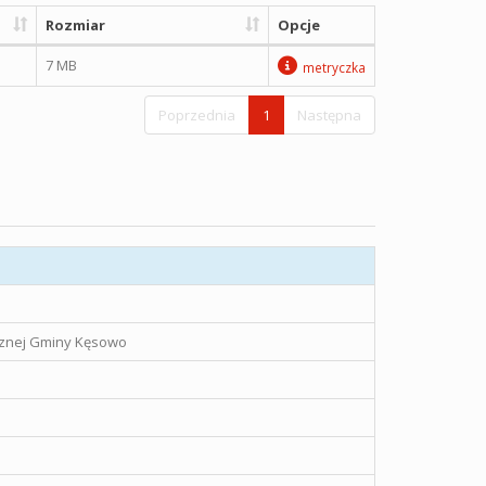
Rozmiar
Opcje
7 MB
metryczka
Poprzednia
1
Następna
icznej Gminy Kęsowo