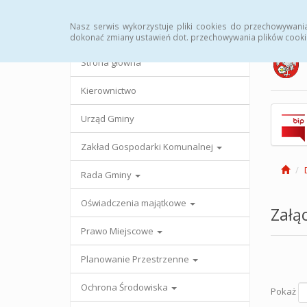
Strona główna
Urząd Gminy
Przetargi
Uc
Nasz serwis wykorzystuje pliki cookies do przechowywani
dokonać zmiany ustawień dot. przechowywania plików cooki
Strona główna
Kierownictwo
Urząd Gminy
Zakład Gospodarki Komunalnej
Rada Gminy
Oświadczenia majątkowe
Załąc
Prawo Miejscowe
Planowanie Przestrzenne
Ochrona Środowiska
Pokaż